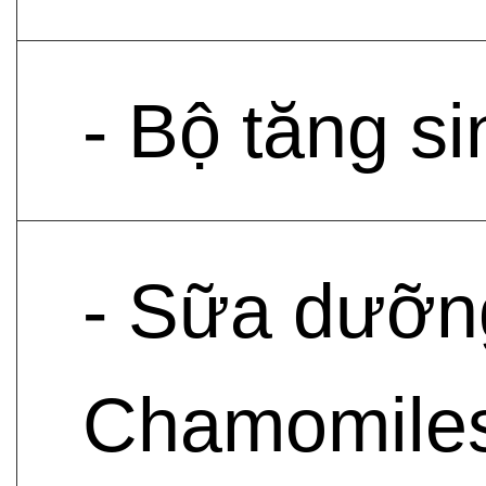
- Bộ tăng si
- Sữa dưỡng
Chamomilesk