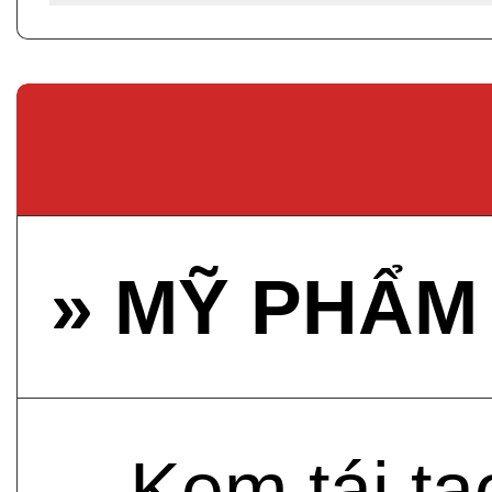
» MỸ PHẨM
- Kem tái t