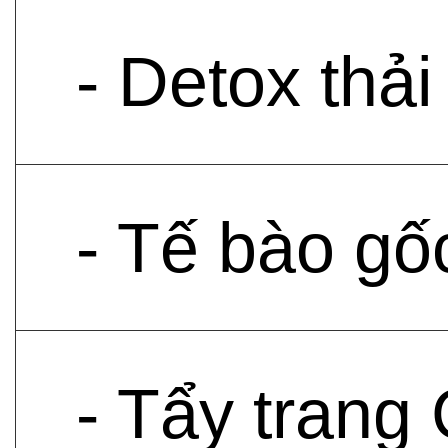
- Detox thả
- Tế bào gố
- Tẩy trang