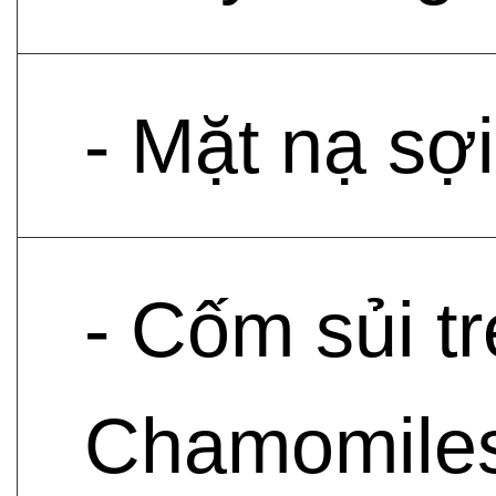
- Mặt nạ sợ
- Cốm sủi t
Chamomilesk