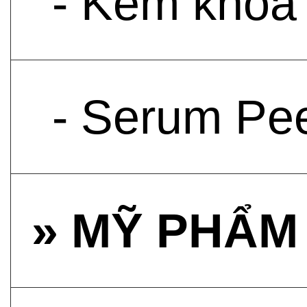
- Kem khóa 
- Serum Pee
» MỸ PHẨM