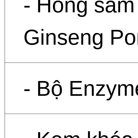
- Hồng sâm 
Ginseng Po
- Bộ Enzym