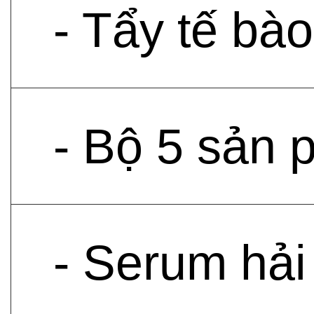
- Tẩy tế bà
- Bộ 5 sản 
- Serum hả