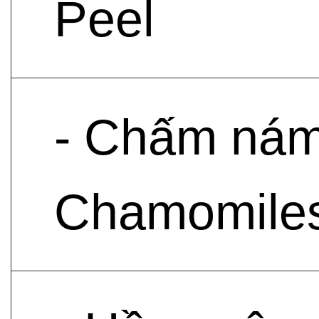
Peel
- Chấm nám
Chamomilesk