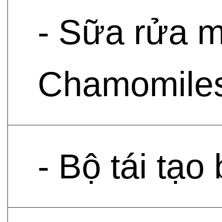
- Sữa rửa m
Chamomilesk
- Bộ tái tạ