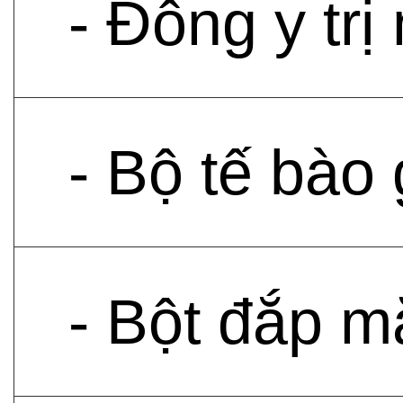
- Đông y tr
- Bộ tế bào
- Bột đắp 