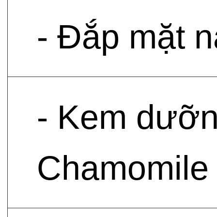
- Đắp mặt 
- Kem dưỡn
Chamomile